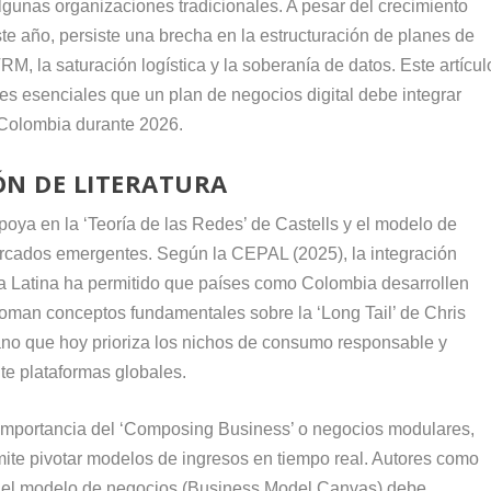
lgunas organizaciones tradicionales. A pesar del crecimiento
este año, persiste una brecha en la estructuración de planes de
M, la saturación logística y la soberanía de datos. Este artícul
s esenciales que un plan de negocios digital debe integrar
n Colombia durante 2026.
IÓN DE LITERATURA
apoya en la ‘Teoría de las Redes’ de Castells y el modelo de
rcados emergentes. Según la CEPAL (2025), la integración
ca Latina ha permitido que países como Colombia desarrollen
toman conceptos fundamentales sobre la ‘Long Tail’ de Chris
o que hoy prioriza los nichos de consumo responsable y
te plataformas globales.
a la importancia del ‘Composing Business’ o negocios modulares,
ermite pivotar modelos de ingresos en tiempo real. Autores como
 del modelo de negocios (Business Model Canvas) debe