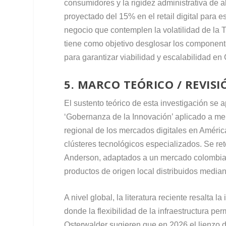
consumidores y la rigidez administrativa de a
proyectado del 15% en el retail digital para 
negocio que contemplen la volatilidad de la TR
tiene como objetivo desglosar los componente
para garantizar viabilidad y escalabilidad e
5. MARCO TEÓRICO / REVIS
El sustento teórico de esta investigación se 
‘Gobernanza de la Innovación’ aplicado a me
regional de los mercados digitales en Améri
clústeres tecnológicos especializados. Se re
Anderson, adaptados a un mercado colombian
productos de origen local distribuidos median
A nivel global, la literatura reciente resalt
donde la flexibilidad de la infraestructura p
Osterwalder sugieren que en 2026 el lienzo