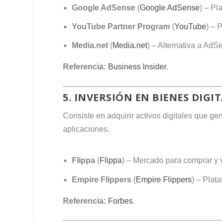
Google AdSense
(
Google AdSense
) – Pl
YouTube Partner Program
(
YouTube
) – 
Media.net
(
Media.net
) – Alternativa a Ad
Referencia:
Business Insider
.
5. INVERSIÓN EN BIENES DIGI
Consiste en adquirir activos digitales que ge
aplicaciones.
Flippa
(
Flippa
) – Mercado para comprar y 
Empire Flippers
(
Empire Flippers
) – Plat
Referencia:
Forbes
.