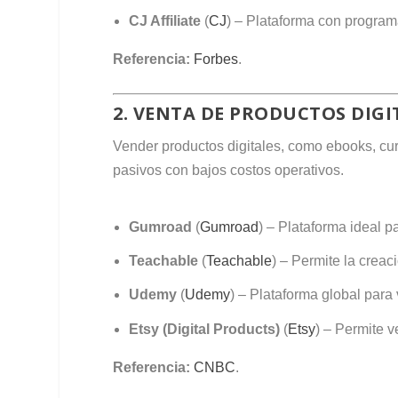
CJ Affiliate
(
CJ
) – Plataforma con program
Referencia:
Forbes
.
2. VENTA DE PRODUCTOS DIGI
Vender productos digitales, como ebooks, curs
pasivos con bajos costos operativos.
Gumroad
(
Gumroad
) – Plataforma ideal pa
Teachable
(
Teachable
) – Permite la creac
Udemy
(
Udemy
) – Plataforma global para
Etsy (Digital Products)
(
Etsy
) – Permite 
Referencia:
CNBC
.